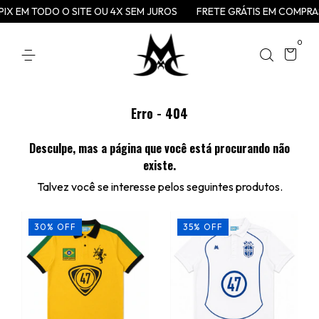
PIX EM TODO O SITE OU 4X SEM JUROS
FRETE GRÁTIS EM COMPRAS 
0
Erro - 404
Desculpe, mas a página que você está procurando não
existe.
Talvez você se interesse pelos seguintes produtos.
30
%
OFF
35
%
OFF