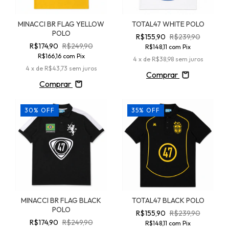
MINACCI BR FLAG YELLOW
TOTAL47 WHITE POLO
POLO
R$155,90
R$239,90
R$174,90
R$249,90
R$148,11
com
Pix
R$166,16
com
Pix
4
x de
R$38,98
sem juros
4
x de
R$43,73
sem juros
Comprar
Comprar
30
%
OFF
35
%
OFF
MINACCI BR FLAG BLACK
TOTAL47 BLACK POLO
POLO
R$155,90
R$239,90
R$174,90
R$249,90
R$148,11
com
Pix