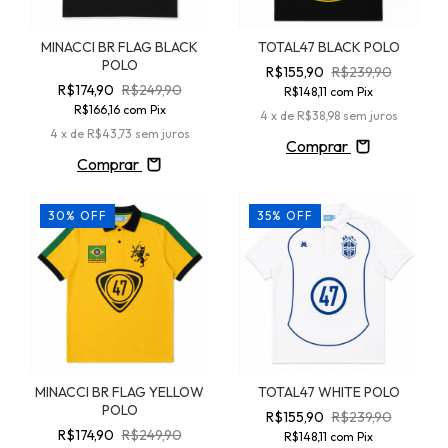
MINACCI BR FLAG BLACK
TOTAL47 BLACK POLO
POLO
R$155,90
R$239,90
R$174,90
R$249,90
R$148,11
com
Pix
R$166,16
com
Pix
4
x de
R$38,98
sem juros
4
x de
R$43,73
sem juros
Comprar
Comprar
30
%
OFF
35
%
OFF
MINACCI BR FLAG YELLOW
TOTAL47 WHITE POLO
POLO
R$155,90
R$239,90
R$174,90
R$249,90
R$148,11
com
Pix