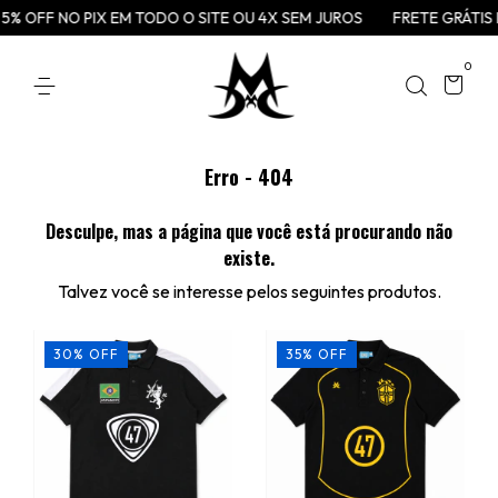
5% OFF NO PIX EM TODO O SITE OU 4X SEM JUROS
FRETE GRÁTIS 
0
Erro - 404
Desculpe, mas a página que você está procurando não
existe.
Talvez você se interesse pelos seguintes produtos.
30
%
OFF
35
%
OFF